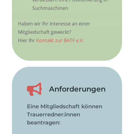
Suchmaschinen
Haben wir Ihr Interesse an einer
Mitgliedschaft geweckt?
Hier Ihr
Kontakt zur BATF e.V.
Anfor­derungen
Eine Mitgliedschaft können
Trauerredner:innen
beantragen: