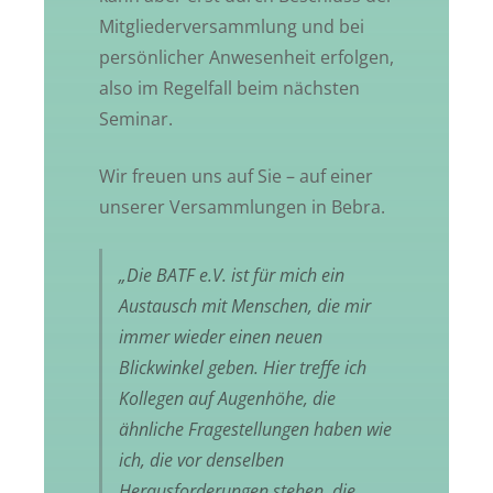
Mitgliederversammlung und bei
persönlicher Anwesenheit erfolgen,
also im Regelfall beim nächsten
Seminar.
Wir freuen uns auf Sie – auf einer
unserer Versammlungen in Bebra.
„Die BATF e.V. ist für mich ein
Austausch mit Menschen, die mir
immer wieder einen neuen
Blickwinkel geben. Hier treffe ich
Kollegen auf Augenhöhe, die
ähnliche Fragestellungen haben wie
ich, die vor denselben
Herausforderungen stehen, die