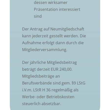
dessen wirksamer
Präsentation interessiert
sind
Der Antrag auf Neumitgliedschaft
kann jederzeit gestellt werden. Die
Aufnahme erfolgt dann durch die
Mitgliederversammlung.
Der jährliche Mitgliedsbeitrag
beträgt derzeit EUR 240,00.
Mitgliedsbeiträge an
Berufsverbände sind gem. §9 LStG
i.V.m. LStR H 36 regelmäßig als
Werbe- oder Betriebskosten
steuerlich absetzbar.