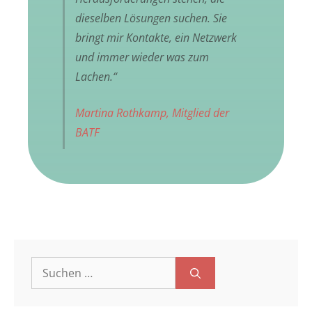
dieselben Lösungen suchen. Sie
bringt mir Kontakte, ein Netzwerk
und immer wieder was zum
Lachen.“
Martina Rothkamp, Mitglied der
BATF
Suchen
nach: